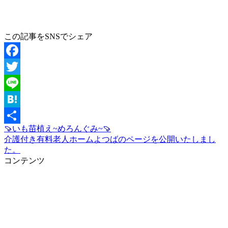
この記事をSNSでシェア
Facebook
Twitter
Line
Hatena
🍠いも苗植え~めろんぐみ~🍠
共
介護付き有料老人ホームよつばのページを公開いたしまし
有
た。
コンテンツ