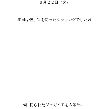
６月２２日（火）
本日は包丁🔪を使ったクッキングでした🎶
1/4に切られたジャガイモを３等分に🔪