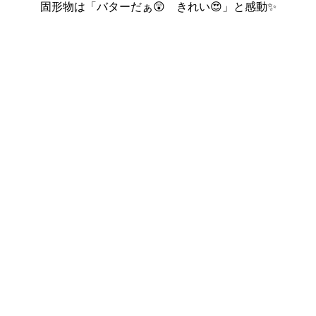
固形物は「バターだぁ😲 きれい😍」と感動✨