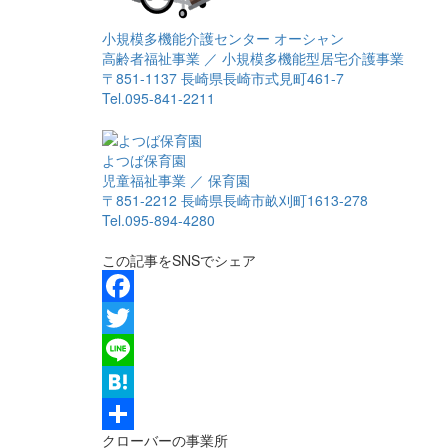
小規模多機能介護センター オーシャン
高齢者福祉事業 ／ 小規模多機能型居宅介護事業
〒851-1137 長崎県長崎市式見町461-7
Tel.095-841-2211
よつば保育園
児童福祉事業 ／ 保育園
〒851-2212 長崎県長崎市畝刈町1613-278
Tel.095-894-4280
この記事をSNSでシェア
Facebook
Twitter
Line
Hatena
クローバーの事業所
共