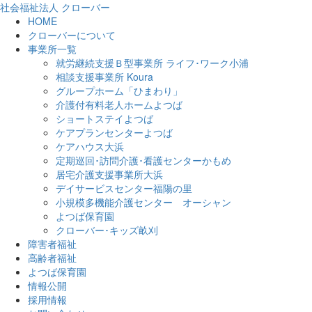
社会福祉法人 クローバー
HOME
クローバーについて
事業所一覧
就労継続支援Ｂ型事業所 ライフ･ワーク小浦
相談支援事業所 Koura
グループホーム「ひまわり」
介護付有料老人ホームよつば
ショートステイよつば
ケアプランセンターよつば
ケアハウス大浜
定期巡回･訪問介護･看護センターかもめ
居宅介護支援事業所大浜
デイサービスセンター福陽の里
小規模多機能介護センター オーシャン
よつば保育園
クローバー･キッズ畝刈
障害者福祉
高齢者福祉
よつば保育園
情報公開
採用情報