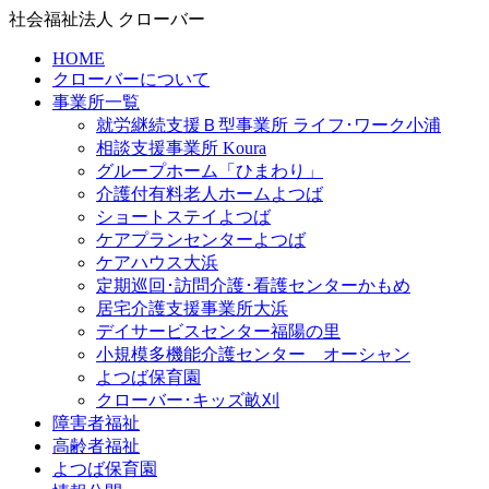
社会福祉法人 クローバー
HOME
クローバーについて
事業所一覧
就労継続支援Ｂ型事業所 ライフ･ワーク小浦
相談支援事業所 Koura
グループホーム「ひまわり」
介護付有料老人ホームよつば
ショートステイよつば
ケアプランセンターよつば
ケアハウス大浜
定期巡回･訪問介護･看護センターかもめ
居宅介護支援事業所大浜
デイサービスセンター福陽の里
小規模多機能介護センター オーシャン
よつば保育園
クローバー･キッズ畝刈
障害者福祉
高齢者福祉
よつば保育園