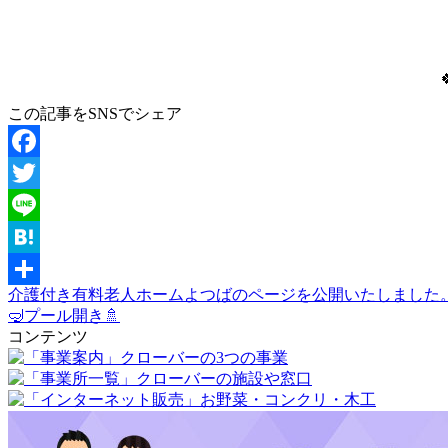
この記事をSNSでシェア
Facebook
Twitter
Line
Hatena
介護付き有料老人ホームよつばのページを公開いたしました
共
🤿プール開き🚿
有
コンテンツ