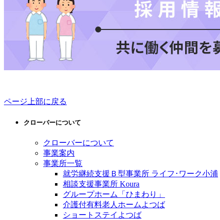
ページ上部に戻る
クローバーについて
クローバーについて
事業案内
事業所一覧
就労継続支援Ｂ型事業所 ライフ･ワーク小浦
相談支援事業所 Koura
グループホーム「ひまわり」
介護付有料老人ホームよつば
ショートステイよつば