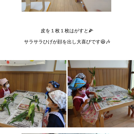
皮を１枚１枚はがすと🌽
サラサラひげが顔を出し大喜びです😆🎶