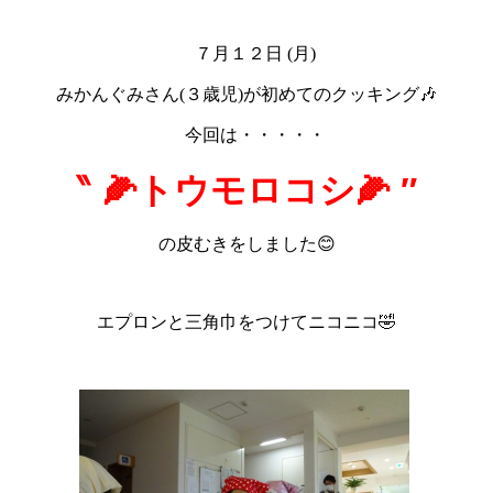
７月１２日 (月)
みかんぐみさん(３歳児)が初めてのクッキング🎶
今回は・・・・・
‶ 🌽トウモロコシ🌽 ″
の皮むきをしました😊
エプロンと三角巾をつけてニコニコ🤣