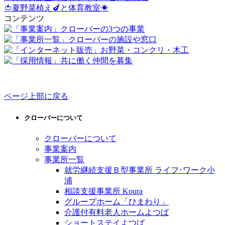
共
🍅夏野菜植え🍆と体育教室☀
有
コンテンツ
ページ上部に戻る
クローバーについて
クローバーについて
事業案内
事業所一覧
就労継続支援Ｂ型事業所 ライフ･ワーク小
浦
相談支援事業所 Koura
グループホーム「ひまわり」
介護付有料老人ホームよつば
ショートステイよつば