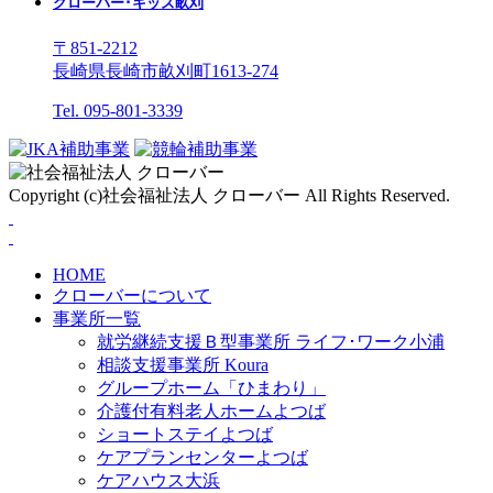
クローバー･キッズ畝刈
〒851-2212
長崎県長崎市畝刈町1613-274
Tel. 095-801-3339
Copyright (c)社会福祉法人 クローバー All Rights Reserved.
HOME
クローバーについて
事業所一覧
就労継続支援Ｂ型事業所 ライフ･ワーク小浦
相談支援事業所 Koura
グループホーム「ひまわり」
介護付有料老人ホームよつば
ショートステイよつば
ケアプランセンターよつば
ケアハウス大浜