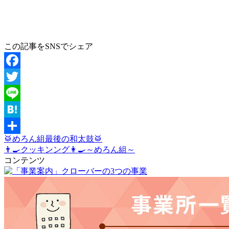
この記事をSNSでシェア
Facebook
Twitter
Line
Hatena
🥁めろん組最後の和太鼓🥁
共
👨‍🍳クッキンング👩‍🍳～めろん組～
有
コンテンツ