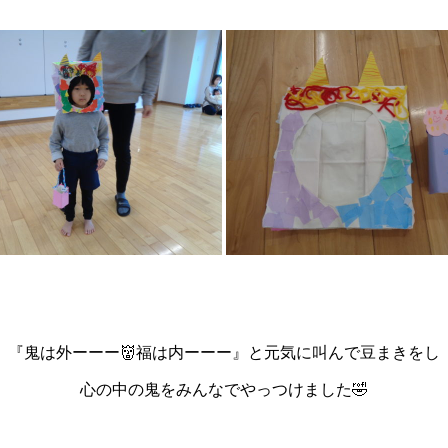
『鬼は外ーーー👹福は内ーーー
』と元気に叫んで豆まきをし
心の中の鬼をみんなでやっつけました🤣