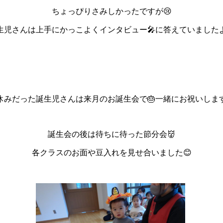
ちょっぴりさみしかったですが😢
生児さんは上手にかっこよくインタビュー🎤に答えていましたよ
休みだった誕生児さんは来月のお誕生会で🎂一緒にお祝いします
誕生会の後は待ちに待った節分会👹
各クラスのお面や豆入れを見せ合いました😊