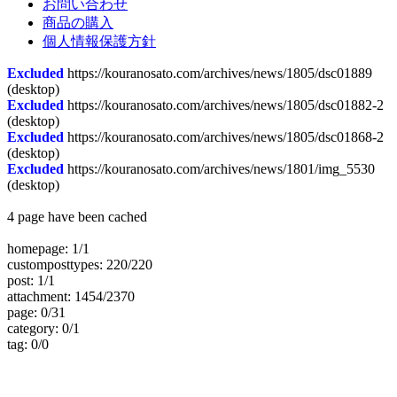
お問い合わせ
商品の購入
個人情報保護方針
Excluded
https://kouranosato.com/archives/news/1805/dsc01889
(desktop)
Excluded
https://kouranosato.com/archives/news/1805/dsc01882-2
(desktop)
Excluded
https://kouranosato.com/archives/news/1805/dsc01868-2
(desktop)
Excluded
https://kouranosato.com/archives/news/1801/img_5530
(desktop)
4 page have been cached
homepage: 1/1
customposttypes: 220/220
post: 1/1
attachment: 1454/2370
page: 0/31
category: 0/1
tag: 0/0