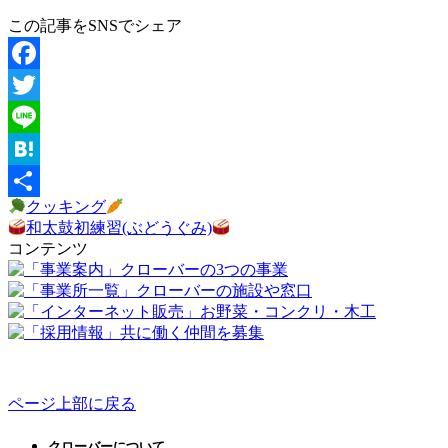
この記事をSNSでシェア
Facebook
Twitter
Line
Hatena
クッキング
共
和太鼓初練習(ぶどうぐみ)
有
コンテンツ
ページ上部に戻る
クローバーについて