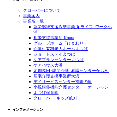
クローバーについて
事業案内
事業所一覧
就労継続支援Ｂ型事業所 ライフ･ワーク小
浦
相談支援事業所 Koura
グループホーム「ひまわり」
介護付有料老人ホームよつば
ショートステイよつば
ケアプランセンターよつば
ケアハウス大浜
定期巡回･訪問介護･看護センターかもめ
居宅介護支援事業所大浜
デイサービスセンター福陽の里
小規模多機能介護センター オーシャン
よつば保育園
クローバー･キッズ畝刈
インフォメーション