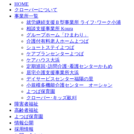
HOME
クローバーについて
事業所一覧
就労継続支援Ｂ型事業所 ライフ･ワーク小浦
相談支援事業所 Koura
グループホーム「ひまわり」
介護付有料老人ホームよつば
ショートステイよつば
ケアプランセンターよつば
ケアハウス大浜
定期巡回･訪問介護･看護センターかもめ
居宅介護支援事業所大浜
デイサービスセンター福陽の里
小規模多機能介護センター オーシャン
よつば保育園
クローバー･キッズ畝刈
障害者福祉
高齢者福祉
よつば保育園
情報公開
採用情報