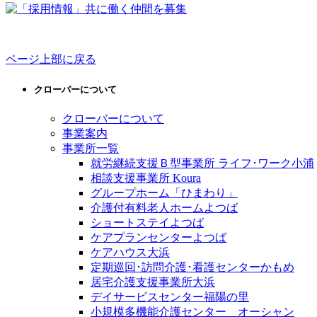
ページ上部に戻る
クローバーについて
クローバーについて
事業案内
事業所一覧
就労継続支援Ｂ型事業所 ライフ･ワーク小浦
相談支援事業所 Koura
グループホーム「ひまわり」
介護付有料老人ホームよつば
ショートステイよつば
ケアプランセンターよつば
ケアハウス大浜
定期巡回･訪問介護･看護センターかもめ
居宅介護支援事業所大浜
デイサービスセンター福陽の里
小規模多機能介護センター オーシャン