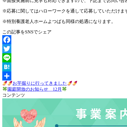
※面接実施前に見学も対応できますので、下記までお問い合
※応募に関してはハローワークを通して応募していただけま
※特別養護老人ホームよつばも同様の処遇になります。
この記事をSNSでシェア
Facebook
Twitter
Line
Hatena
お芋掘りに行ってきました
共
園庭開放のお知らせ 12月
有
コンテンツ