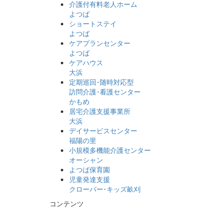
介護付有料老人ホーム
よつば
ショートステイ
よつば
ケアプランセンター
よつば
ケアハウス
大浜
定期巡回･随時対応型
訪問介護･看護センター
かもめ
居宅介護支援事業所
大浜
デイサービスセンター
福陽の里
小規模多機能介護センター
オーシャン
よつば保育園
児童発達支援
クローバー･キッズ畝刈
コンテンツ