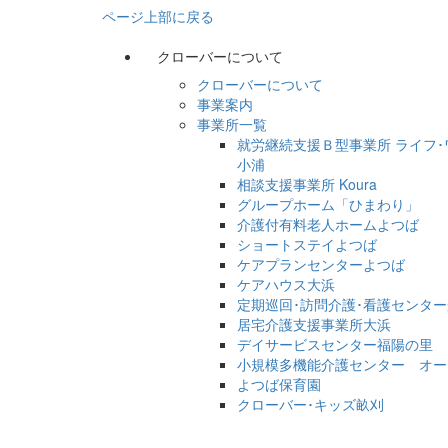
ページ上部に戻る
クローバーについて
クローバーについて
事業案内
事業所一覧
就労継続支援Ｂ型事業所 ライフ･
小浦
相談支援事業所 Koura
グループホーム「ひまわり」
介護付有料老人ホームよつば
ショートステイよつば
ケアプランセンターよつば
ケアハウス大浜
定期巡回･訪問介護･看護センタ
居宅介護支援事業所大浜
デイサービスセンター福陽の里
小規模多機能介護センター オー
よつば保育園
クローバー･キッズ畝刈