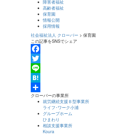
障害者福祉
高齢者福祉
保育園
情報公開
採用情報
社会福祉法人 クローバー
> 保育園
この記事をSNSでシェア
Facebook
Twitter
Line
Hatena
クローバーの事業所
共
就労継続支援Ｂ型事業所
有
ライフ･ワーク小浦
グループホーム
ひまわり
相談支援事業所
Koura