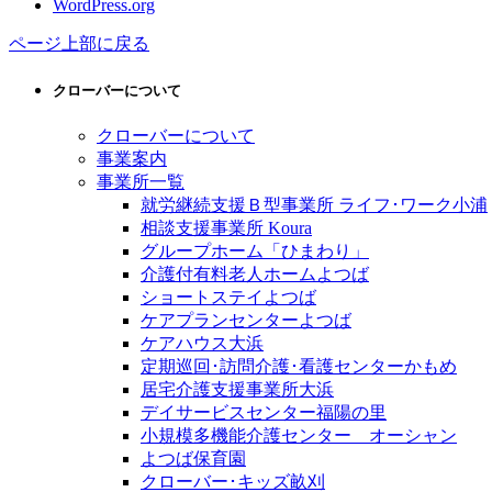
WordPress.org
ページ上部に戻る
クローバーについて
クローバーについて
事業案内
事業所一覧
就労継続支援Ｂ型事業所 ライフ･ワーク小浦
相談支援事業所 Koura
グループホーム「ひまわり」
介護付有料老人ホームよつば
ショートステイよつば
ケアプランセンターよつば
ケアハウス大浜
定期巡回･訪問介護･看護センターかもめ
居宅介護支援事業所大浜
デイサービスセンター福陽の里
小規模多機能介護センター オーシャン
よつば保育園
クローバー･キッズ畝刈